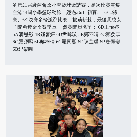
的第21屆廠商會盃小學籃球邀請賽，是次比賽雲集
全港43間小學籃球勁旅，經過26/11初賽、16/12複
賽、6/2決賽多輪激烈比賽，披荊斬棘，最後我校女
子隊勇奪金盃賽季軍。 參賽隊員名單： 6D王怡婷
5A潘思彤 4B鍾智妍 6D尹晞璇 5B鄭羽晴 4C鄭羨霖
6C羅源熙 6B黎梓晴 6C羅同熙 6D陳芷瑶 6B唐儷瑩
6B紀樂圓