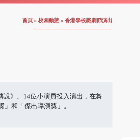
首頁
»
校園動態
»
香港學校戲劇節演出
者傳說》。14位小演員投入演出，在舞
作獎」和「傑出導演獎」。