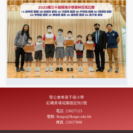
聖公會奉基千禧小學
紅磡黃埔花園德定街2號
電話: 23627123
電郵: fkmps@fkmps.edu.hk
傳真: 23637898