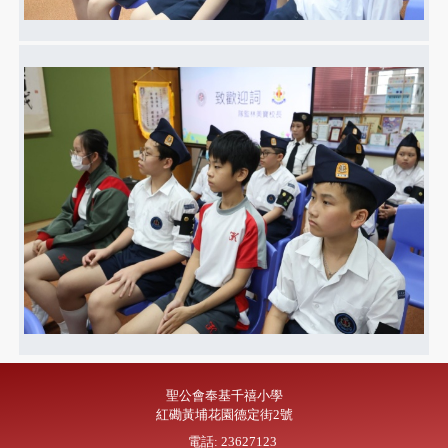
聖公會奉基千禧小學
紅磡黃埔花園德定街2號
電話: 23627123