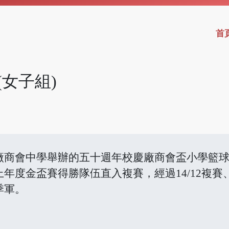
首
女子組)
廠商會中學舉辦的五十週年校慶廠商會盃小學籃球
度金盃賽得勝隊伍直入複賽，經過14/12複賽、
季軍。