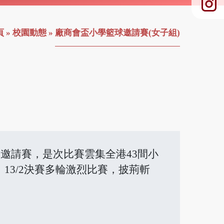
頁
»
校園動態
»
廠商會盃小學籃球邀請賽(女子組)
邀請賽，是次比賽雲集全港43間小
13/2決賽多輪激烈比賽，披荊斬