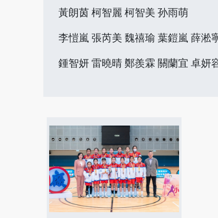
黃朗茵 柯智麗 柯智美 孙雨萌
李愷嵐 張芮美 魏禧瑜 葉鎧嵐 薛淞
鍾智妍 雷曉晴 鄭羨霖 關蘭宜 卓妍