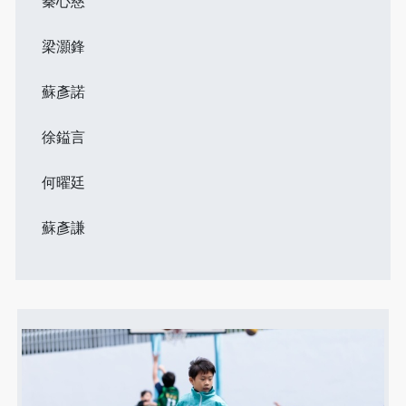
秦心慈
梁灝鋒
蘇彥諾
徐鎰言
何曜廷
蘇彥謙