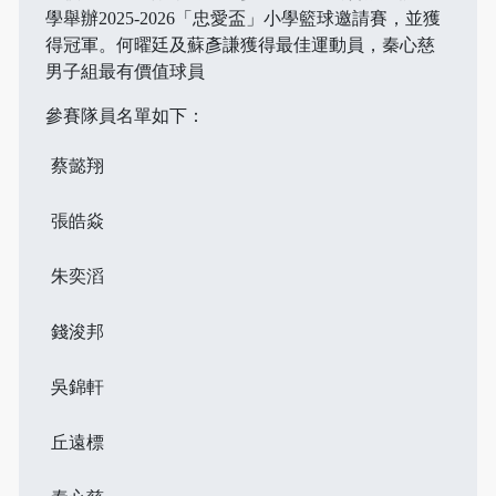
學舉辦2025-2026「忠愛盃」小學籃球邀請賽，並獲
得冠軍。何曜廷及蘇彥謙獲得最佳運動員，秦心慈
男子組最有價值球員
參賽隊員名單如下：
蔡懿翔
張皓焱
朱奕滔
錢浚邦
吳錦軒
丘遠標