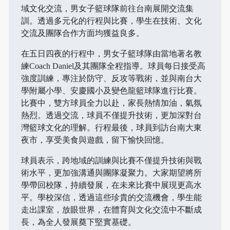
域文化交流，男女子籃球隊前往台南展開交流集
訓。透過多元化的行程與比賽，學生在技術、文化
交流及團隊合作方面均獲益良多。
在五日四夜的行程中，男女子籃球隊由當地著名教
練Coach Daniel及其團隊全程指導。球員每日接受高
強度訓練，專注於防守、反攻等戰術，並與南台大
學附屬小學、安慶國小及變色龍籃球隊進行比賽。
比賽中，雙方球員全力以赴，家長熱情加油，氣氛
熱烈。透過交流，球員不僅提升技術，更加深對台
灣籃球文化的理解。行程最後，球員到訪台南大東
夜市，享受美食與遊戲，留下愉快回憶。
球員表示，跨地域的訓練與比賽不僅提升技術與戰
術水平，更加強溝通與團隊凝聚力。大家期望將所
學帶回校隊，持續發展，在未來比賽中展現更高水
平。學校深信，透過這些珍貴的交流機會，學生能
走出課室，放眼世界，在體育與文化交流中不斷成
長，為全人發展奠下堅實基礎。