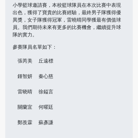
小學籃球邀請賽，本校籃球隊員在本次比賽中表現
出色，獲得了寶貴的比賽經驗，最終男子隊獲得優
異獎，女子隊獲得冠軍，雷曉晴同學獲最有價值球
員。我們期待未來有更多的比賽機會，繼續提升球
隊的實力。
參賽隊員名單如下：
張芮美
丘遠標
鍾智妍
秦心慈
雷晓晴
徐鎰言
關蘭宜
何曜廷
鄭羨霖
蘇彥謙