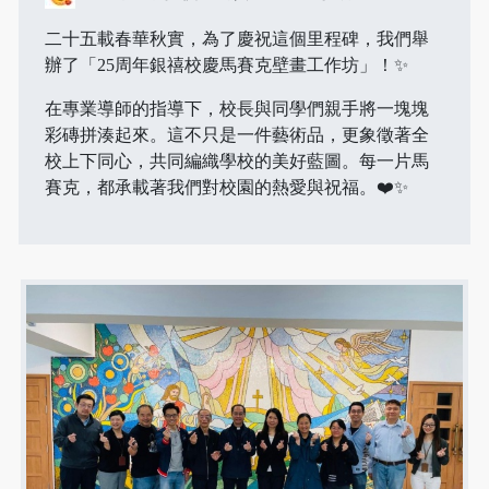
二十五載春華秋實，為了慶祝這個里程碑，我們舉
辦了「25周年銀禧校慶馬賽克壁畫工作坊」！✨
在專業導師的指導下，校長與同學們親手將一塊塊
彩磚拼湊起來。這不只是一件藝術品，更象徵著全
校上下同心，共同編織學校的美好藍圖。每一片馬
賽克，都承載著我們對校園的熱愛與祝福。❤️✨