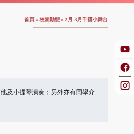
首頁
»
校園動態
»
2月-3月千禧小舞台
結他及小提琴演奏；另外亦有同學介