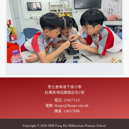
聖公會奉基千禧小學
紅磡黃埔花園德定街2號
電話: 23627123
電郵: fkmps@fkmps.edu.hk
傳真: 23637898
Copyright © 2026 SKH Fung Kei Millennium Primary School.