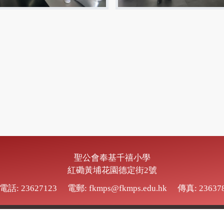
聖公會奉基千禧小學
紅磡黃埔花園德定街2號
電話: 23627123
電郵: fkmps@fkmps.edu.hk
傳真: 23637
SKH Fung Kei Millennium Primary School.
All Rights Reserved. Powe