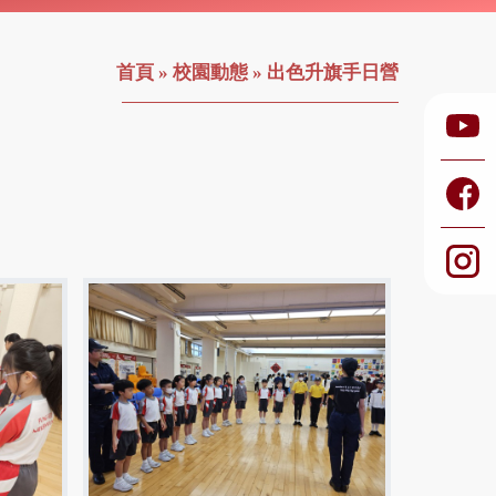
首頁
»
校園動態
»
出色升旗手日營