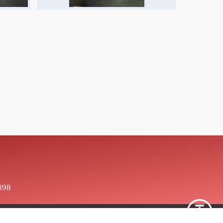
898
red by
School Team
.