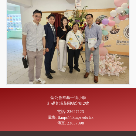
聖公會奉基千禧小學
紅磡黃埔花園德定街2號
電話: 23627123
電郵: fkmps@fkmps.edu.hk
傳真: 23637898