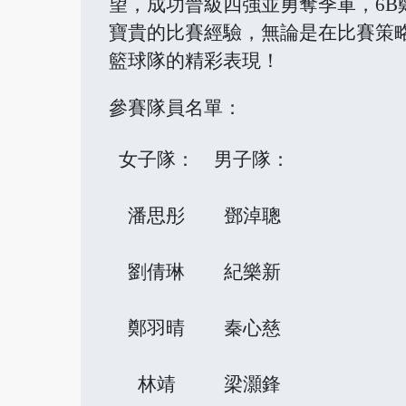
望，成功晉級四強並勇奪季軍，6
寶貴的比賽經驗，無論是在比賽策
籃球隊的精彩表現！
參賽隊員名單：
女子隊：
男子隊：
潘思彤
鄧淖聰
劉倩琳
紀樂新
鄭羽晴
秦心慈
林靖
梁灝鋒