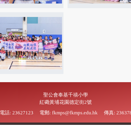
聖公會奉基千禧小學
紅磡黃埔花園德定街2號
電話: 23627123
電郵: fkmps@fkmps.edu.hk
傳真: 23637