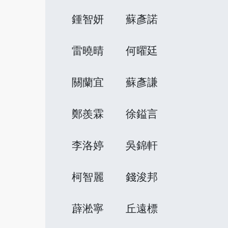
鍾智妍
蘇彥諾
雷曉晴
何曜廷
關蘭宜
蘇彥謙
鄭羨霖
徐鎰言
李洛婷
吳錦軒
柯智麗
錢浚邦
薜淞寧
丘遠標