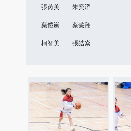
張芮美
朱奕滔
葉鎧嵐
蔡懿翔
柯智美
張皓焱