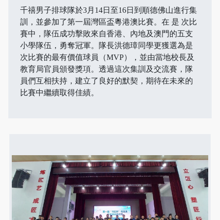
千禧男子排球隊於3月14日至16日到順德佛山進行集
訓，並參加了第一屆灣區盃粵港澳比賽。在 是 次比
賽中，隊伍成功擊敗來自香港、內地及澳門的五支
小學隊伍，勇奪冠軍。隊長洪德璋同學更獲選為是
次比賽的最有價值球員（MVP），並由當地校長及
教育局官員頒發獎項。透過這次集訓及交流賽，隊
員們互相扶持，建立了良好的默契，期待在未來的
比賽中繼續取得佳績。