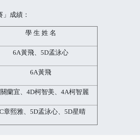
賽」成績：
學 生 姓 名
6A黃飛、5D孟泳心
6A黃飛
B關蘭宜、4D柯智美、4A柯智麗
6C章熙雅、5D孟泳心、5D星晴