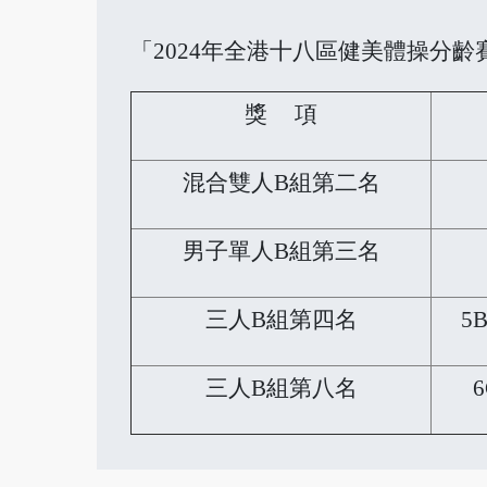
「2024年全港十八區健美體操分齡
獎 項
混合雙人B組第二名
男子單人B組第三名
三人B組第四名
5
三人B組第八名