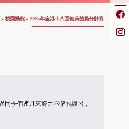
頁
»
校園動態
»
2024年全港十八區健美體操分齡賽
，經過同學們連月來努力不懈的練習，