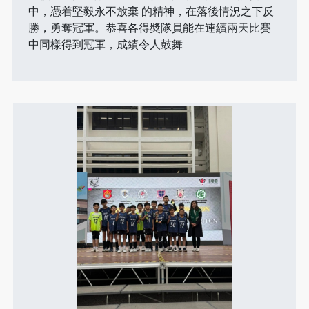
中，憑着堅毅永不放棄 的精神，在落後情況之下反
勝，勇奪冠軍。恭喜各得奬隊員能在連續兩天比賽
中同樣得到冠軍，成績令人鼓舞