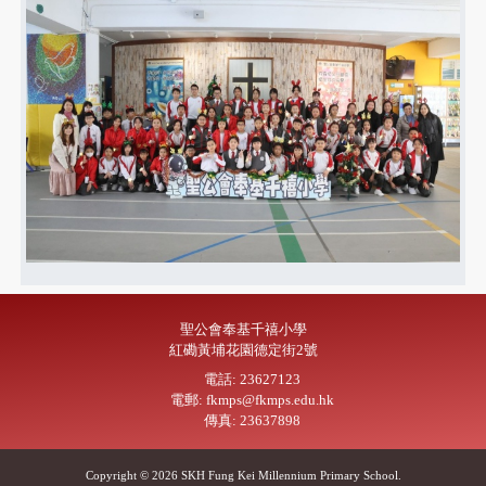
聖公會奉基千禧小學
紅磡黃埔花園德定街2號
電話: 23627123
電郵: fkmps@fkmps.edu.hk
傳真: 23637898
Copyright © 2026 SKH Fung Kei Millennium Primary School.