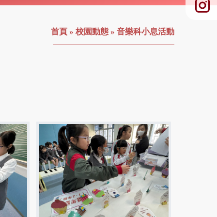
首頁
»
校園動態
»
音樂科小息活動