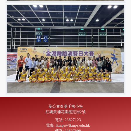
聖公會奉基千禧小學
紅磡黃埔花園德定街2號
電話: 23627123
電郵: fkmps@fkmps.edu.hk