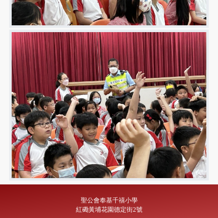
聖公會奉基千禧小學
紅磡黃埔花園德定街2號