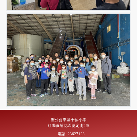
聖公會奉基千禧小學
紅磡黃埔花園德定街2號
電話: 23627123