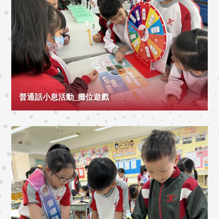
普通話小息活動_攤位遊戲