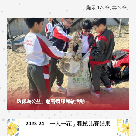
顯示 1-3 筆, 共 3 筆。
「環保為公益」慈善清潔籌款活動