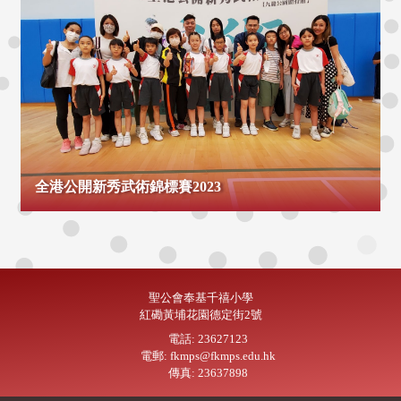
全港公開新秀武術錦標賽2023
聖公會奉基千禧小學
紅磡黃埔花園德定街2號
電話: 23627123
電郵: fkmps@fkmps.edu.hk
傳真: 23637898