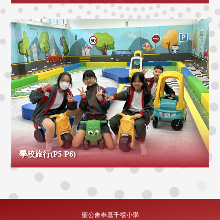
學校旅行(P5-P6)
聖公會奉基千禧小學