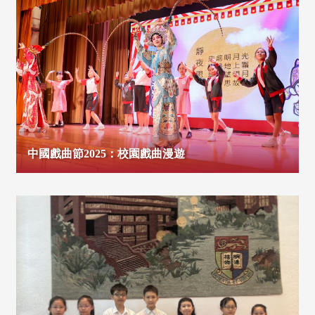
中國戲曲節2025：校園戲曲漫遊