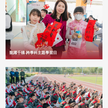
龍躍千禧-跨學科主題學習日