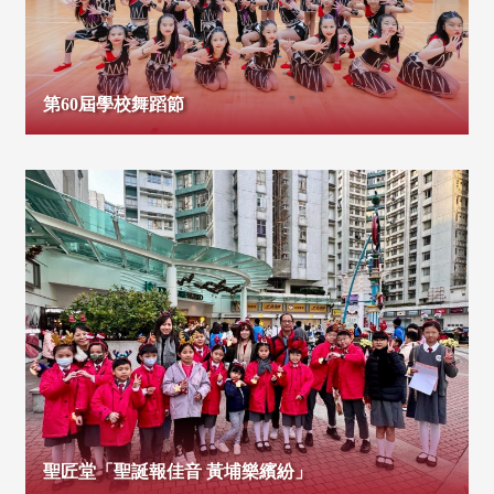
第60屆學校舞蹈節
聖匠堂「聖誕報佳音 黃埔樂繽紛」