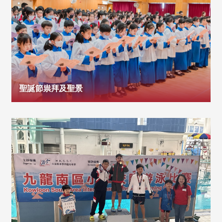
聖誕節祟拜及聖景