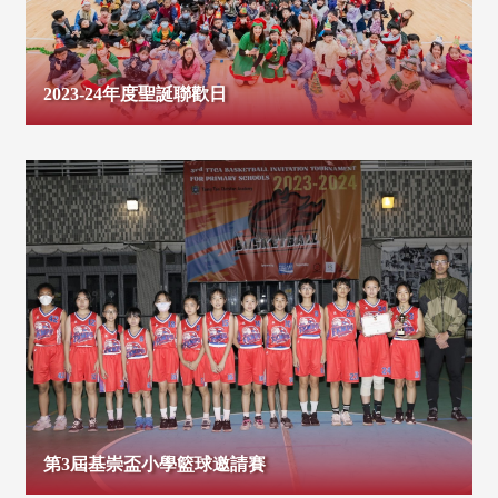
2023-24年度聖誕聯歡日
第3屆基崇盃小學籃球邀請賽