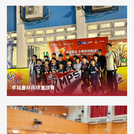
李福慶杯排球邀請賽