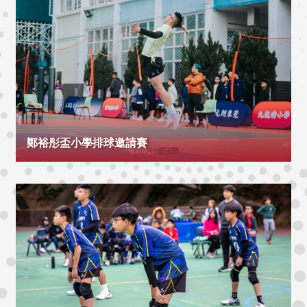
鄭裕彤盃小學排球邀請賽