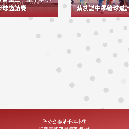
籃球邀請賽
蔡功譜中學籃球邀
聖公會奉基千禧小學