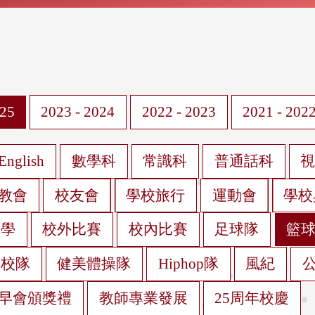
025
2023 - 2024
2022 - 2023
2021 - 202
English
數學科
常識科
普通話科
教會
校友會
學校旅行
運動會
學校
遊學
校外比賽
校內比賽
足球隊
籃
蹈校隊
健美體操隊
Hiphop隊
風紀
早會頒獎禮
教師專業發展
25周年校慶