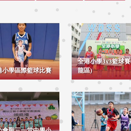
全港小學3x3籃球賽
港小學區際籃球比賽
龍區)
公會聖三一堂中學小