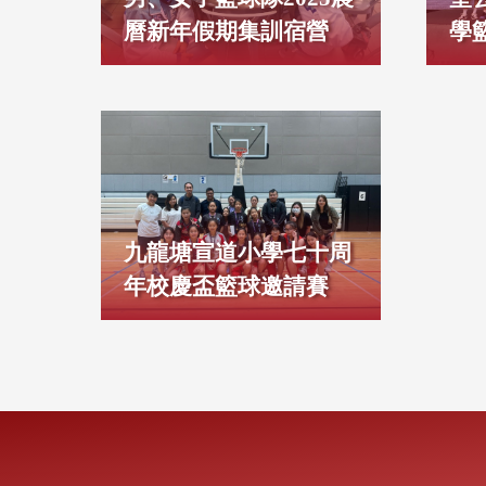
曆新年假期集訓宿營
學
九龍塘宣道小學七十周
年校慶盃籃球邀請賽