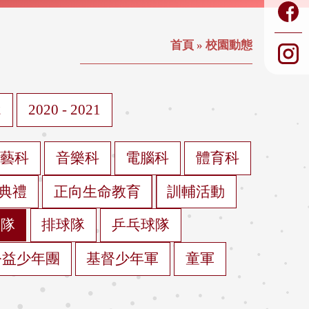
首頁
»
校園動態
2
2020 - 2021
視藝科
音樂科
電腦科
體育科
典禮
正向生命教育
訓輔活動
球隊
排球隊
乒乓球隊
公益少年團
基督少年軍
童軍