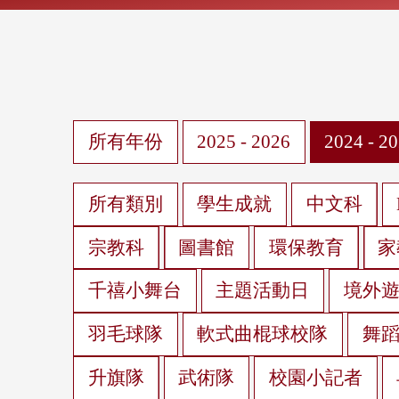
所有年份
2025 - 2026
2024 - 2
所有類別
學生成就
中文科
宗教科
圖書館
環保教育
家
千禧小舞台
主題活動日
境外
羽毛球隊
軟式曲棍球校隊
舞
升旗隊
武術隊
校園小記者