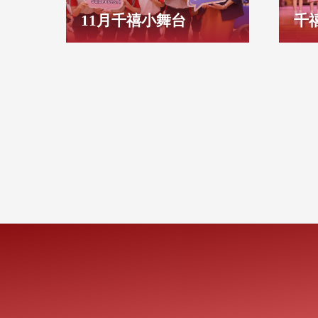
11月千禧小舞台
千