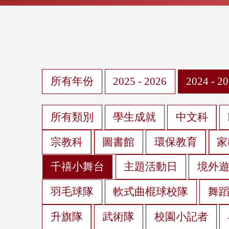
所有年份
2025 - 2026
2024 - 2
所有類別
學生成就
中文科
宗教科
圖書館
環保教育
家
千禧小舞台
主題活動日
境外
羽毛球隊
軟式曲棍球校隊
舞
升旗隊
武術隊
校園小記者