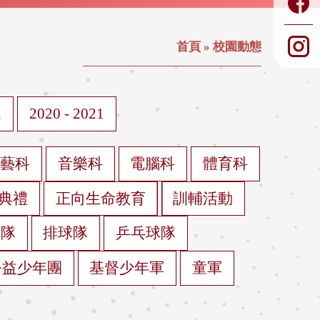
首頁
»
校園動態
2
2020 - 2021
視藝科
音樂科
電腦科
體育科
典禮
正向生命教育
訓輔活動
球隊
排球隊
乒乓球隊
公益少年團
基督少年軍
童軍