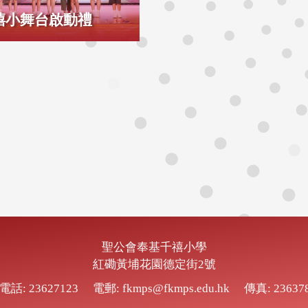
禧小舞台啟動禮
聖公會奉基千禧小學
紅磡黃埔花園德定街2號
電話: 23627123
電郵: fkmps@fkmps.edu.hk
傳真: 23637