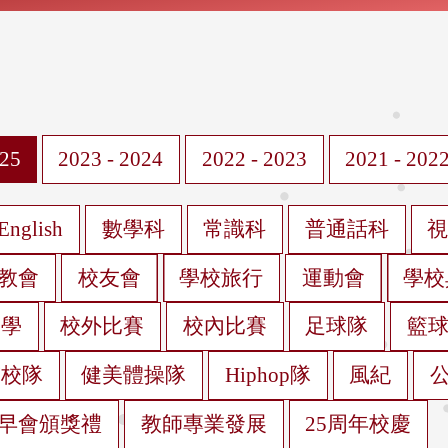
025
2023 - 2024
2022 - 2023
2021 - 202
English
數學科
常識科
普通話科
教會
校友會
學校旅行
運動會
學校
遊學
校外比賽
校內比賽
足球隊
籃
蹈校隊
健美體操隊
Hiphop隊
風紀
早會頒獎禮
教師專業發展
25周年校慶