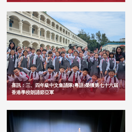
喜訊：三、四年級中文集誦隊(粵語)榮獲第七十六屆
香港學校朗誦節亞軍