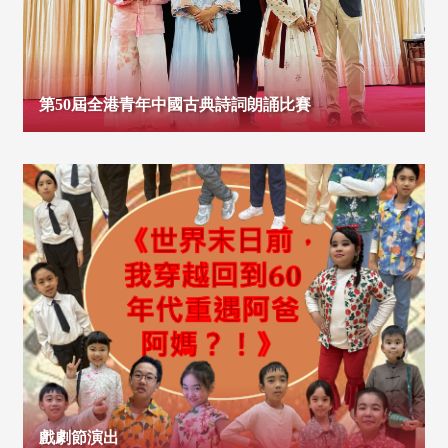
第50屆全港青年中國古典詩詞朗誦比賽
戲劇節演出