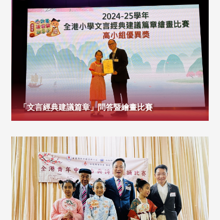
「文言經典建議篇章」問答暨繪畫比賽