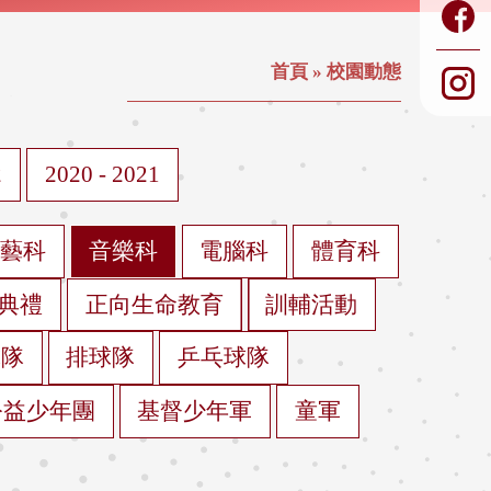
首頁
»
校園動態
2
2020 - 2021
視藝科
音樂科
電腦科
體育科
典禮
正向生命教育
訓輔活動
球隊
排球隊
乒乓球隊
公益少年團
基督少年軍
童軍