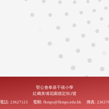
聖公會奉基千禧小學
紅磡黃埔花園德定街2號
電話: 23627123
電郵: fkmps@fkmps.edu.hk
傳真: 23637