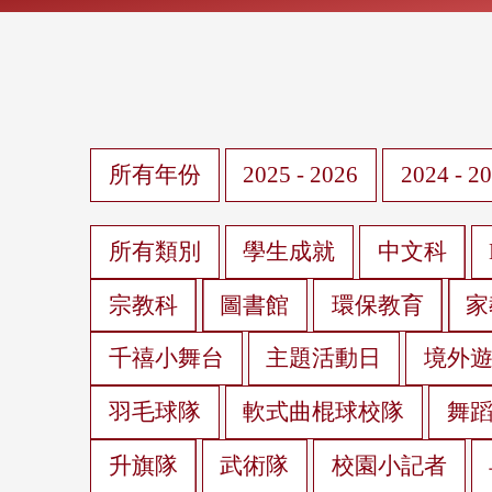
所有年份
2025 - 2026
2024 - 2
所有類別
學生成就
中文科
宗教科
圖書館
環保教育
家
千禧小舞台
主題活動日
境外
羽毛球隊
軟式曲棍球校隊
舞
升旗隊
武術隊
校園小記者