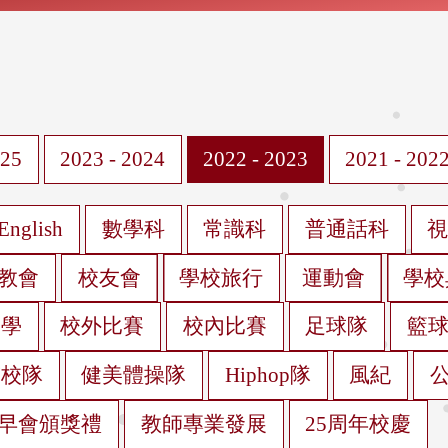
025
2023 - 2024
2022 - 2023
2021 - 202
English
數學科
常識科
普通話科
教會
校友會
學校旅行
運動會
學校
遊學
校外比賽
校內比賽
足球隊
籃
蹈校隊
健美體操隊
Hiphop隊
風紀
早會頒獎禮
教師專業發展
25周年校慶