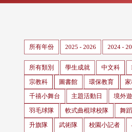
所有年份
2025 - 2026
2024 - 2
所有類別
學生成就
中文科
宗教科
圖書館
環保教育
家
千禧小舞台
主題活動日
境外
羽毛球隊
軟式曲棍球校隊
舞
升旗隊
武術隊
校園小記者