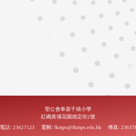
聖公會奉基千禧小學
紅磡黃埔花園德定街2號
電話: 23627123
電郵: fkmps@fkmps.edu.hk
傳真: 23637