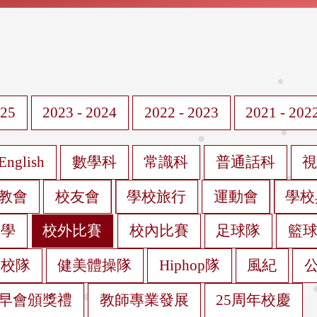
025
2023 - 2024
2022 - 2023
2021 - 202
English
數學科
常識科
普通話科
教會
校友會
學校旅行
運動會
學校
遊學
校外比賽
校內比賽
足球隊
籃
蹈校隊
健美體操隊
Hiphop隊
風紀
早會頒獎禮
教師專業發展
25周年校慶