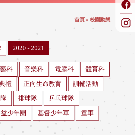
首頁
»
校園動態
2
2020 - 2021
視藝科
音樂科
電腦科
體育科
典禮
正向生命教育
訓輔活動
球隊
排球隊
乒乓球隊
公益少年團
基督少年軍
童軍