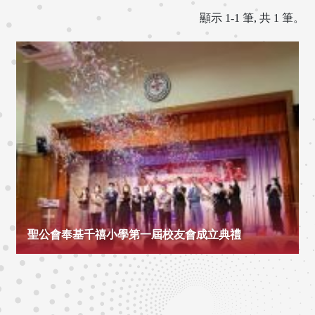
顯示 1-1 筆, 共 1 筆。
聖公會奉基千禧小學第一屆校友會成立典禮