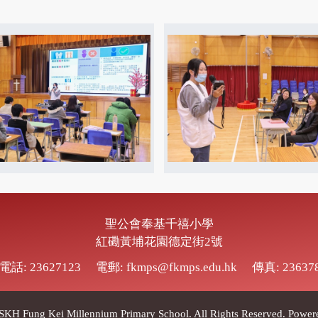
聖公會奉基千禧小學
紅磡黃埔花園德定街2號
電話: 23627123
電郵: fkmps@fkmps.edu.hk
傳真: 23637
SKH Fung Kei Millennium Primary School.
All Rights Reserved. Powe