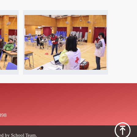
898
red by
School Team
.