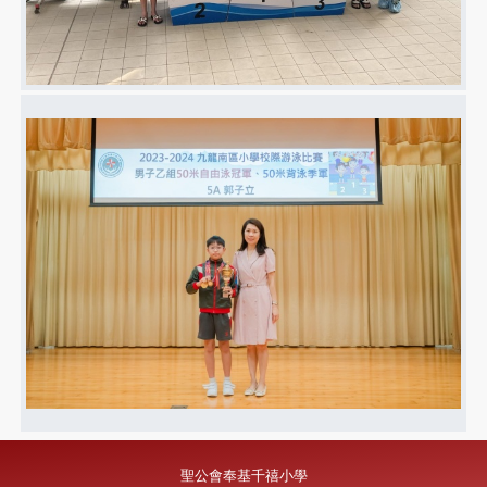
聖公會奉基千禧小學