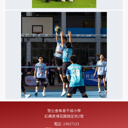
聖公會奉基千禧小學
紅磡黃埔花園德定街2號
電話: 23627123