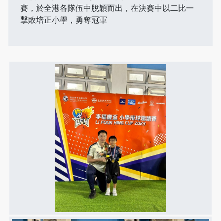
賽，於全港各隊伍中脫穎而出，在決賽中以二比一
擊敗培正小學，勇奪冠軍