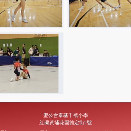
聖公會奉基千禧小學
紅磡黃埔花園德定街2號