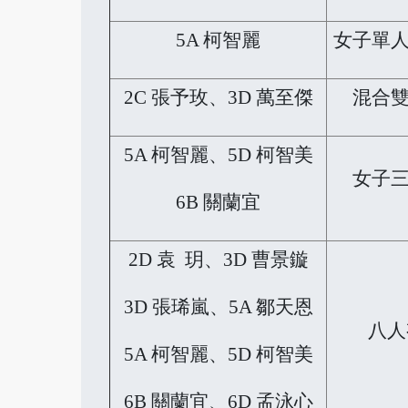
5A 柯智麗
女子單人
2C 張予玫、3D 萬至傑
混合雙
5A 柯智麗、5D 柯智美
女子三
6B 關蘭宜
2D 袁 玥、3D 曹景鏇
3D 張琋嵐、5A 鄒天恩
八人
5A 柯智麗、5D 柯智美
6B 關蘭宜、6D 孟泳心