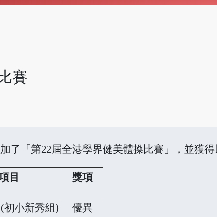
比賽
日參加了「第22屆全港學界健美體操比賽」，並獲
項目
獎項
(初小新秀組)
優異