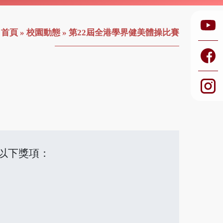
首頁
»
校園動態
»
第22屆全港學界健美體操比賽
得以下獎項：