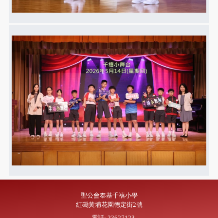
聖公會奉基千禧小學
紅磡黃埔花園德定街2號