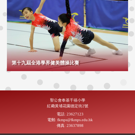
第十九屆全港學界健美體操比賽
聖公會奉基千禧小學
紅磡黃埔花園德定街2號
電話: 23627123
電郵: fkmps@fkmps.edu.hk
傳真: 23637898