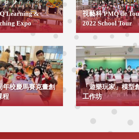
Q Learning &
視藝科 PMQ de Tou
ching Expo
2022 School Tour
0周年校慶馬賽克畫創
「遊樂玩家」模型
課程
工作坊