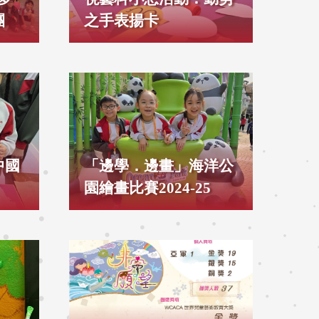
團
之手表揚卡
中國
「邊學．邊畫」海洋公
園繪畫比賽2024-25