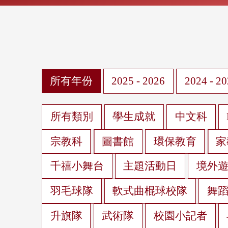
所有年份
2025 - 2026
2024 - 2
所有類別
學生成就
中文科
宗教科
圖書館
環保教育
家
千禧小舞台
主題活動日
境外
羽毛球隊
軟式曲棍球校隊
舞
升旗隊
武術隊
校園小記者