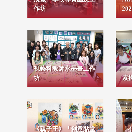
作坊
20
視藝科教師水墨畫工作
坊
素
《親子王》「創意貼堂
「