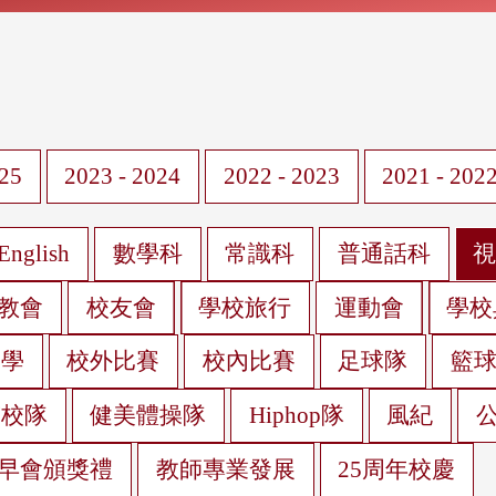
025
2023 - 2024
2022 - 2023
2021 - 202
English
數學科
常識科
普通話科
教會
校友會
學校旅行
運動會
學校
遊學
校外比賽
校內比賽
足球隊
籃
蹈校隊
健美體操隊
Hiphop隊
風紀
早會頒獎禮
教師專業發展
25周年校慶