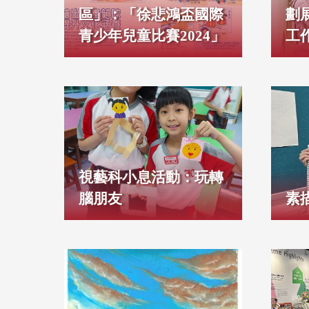
區」：「徐悲鴻盃國際
劃
青少年兒童比賽2024」
工
視藝科小息活動：玩轉
腦朋友
素