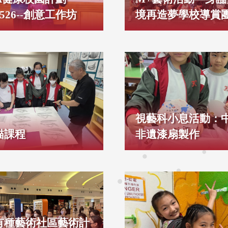
2526--創意工作坊
境再造夢學校導賞
視藝科小息活動：
描課程
非遺漆扇製作
有種藝術社區藝術計