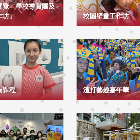
展覽 – 學校導賞團及
作坊」
校園壁畫工作坊
描課程
渣打藝趣嘉年華