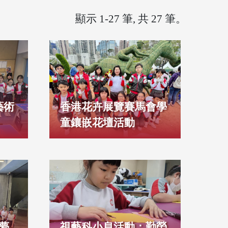
顯示 1-27 筆, 共 27 筆。
藝術
香港花卉展覽賽馬會學
童鑲嵌花壇活動
夢
視藝科小息活動：勤勞