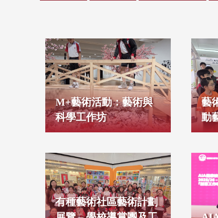
M+藝術活動：藝術與
藝
科學工作坊
動
有種藝術社區藝術計劃
展覽 – 學校導賞團及工
A