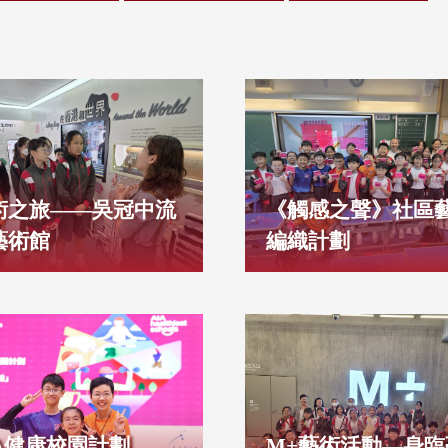
術之旅——吳冠中流
《觸感之聲》社區
藝術館
編織計劃
IA健康校園計劃
M+藝術活動—身臨