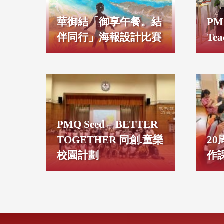
華御結「御享午餐。結
PM
伴同行」海報設計比賽
Tea
PMQ Seed – BETTER
TOGETHER 同創.童樂
2
校園計劃
作