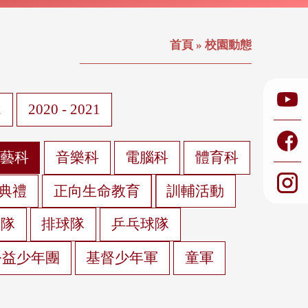
首頁
»
校園動態
2
2020 - 2021
視藝科
音樂科
電腦科
體育科
典禮
正向生命教育
訓輔活動
球隊
排球隊
乒乓球隊
公益少年團
基督少年軍
童軍