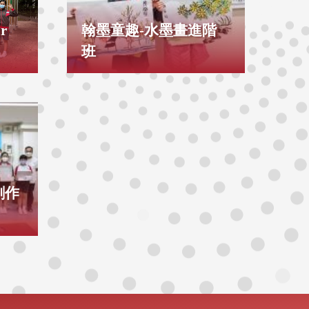
r
翰墨童趣-水墨畫進階
班
創作