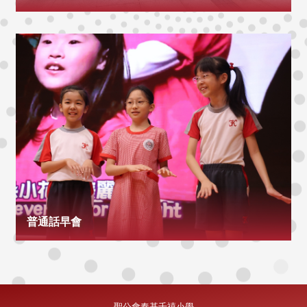
普通話早會
聖公會奉基千禧小學