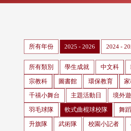
所有年份
2025 - 2026
2024 - 2
所有類別
學生成就
中文科
宗教科
圖書館
環保教育
家
千禧小舞台
主題活動日
境外
羽毛球隊
軟式曲棍球校隊
舞
升旗隊
武術隊
校園小記者