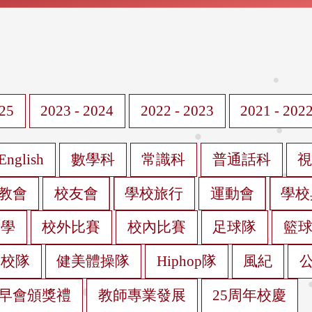
025
2023 - 2024
2022 - 2023
2021 - 202
English
數學科
常識科
普通話科
教會
校友會
學校旅行
運動會
學校
遊學
校外比賽
校內比賽
足球隊
籃
蹈校隊
健美體操隊
Hiphop隊
風紀
早會頒獎禮
教師專業發展
25周年校慶