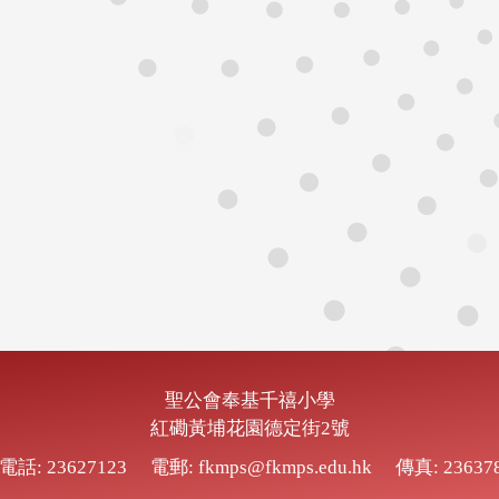
聖公會奉基千禧小學
紅磡黃埔花園德定街2號
電話: 23627123
電郵: fkmps@fkmps.edu.hk
傳真: 23637