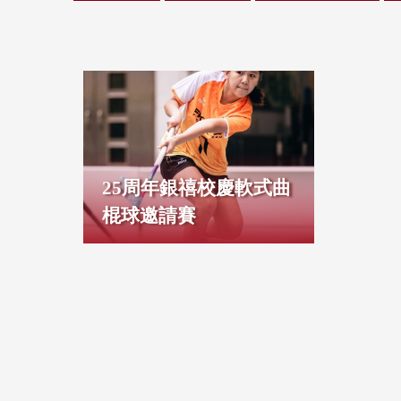
25周年銀禧校慶軟式曲
棍球邀請賽