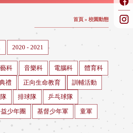
首頁
»
校園動態
2
2020 - 2021
視藝科
音樂科
電腦科
體育科
典禮
正向生命教育
訓輔活動
球隊
排球隊
乒乓球隊
公益少年團
基督少年軍
童軍