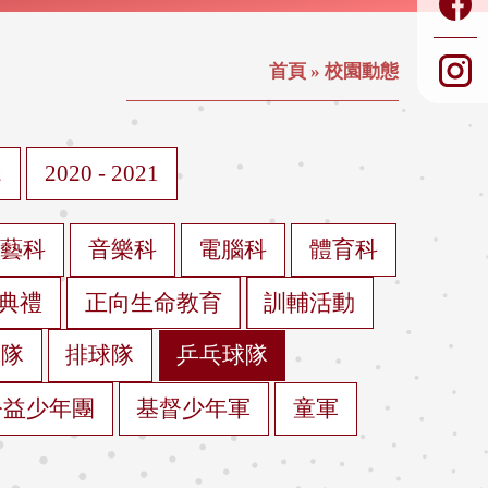
首頁
»
校園動態
2
2020 - 2021
視藝科
音樂科
電腦科
體育科
典禮
正向生命教育
訓輔活動
球隊
排球隊
乒乓球隊
公益少年團
基督少年軍
童軍