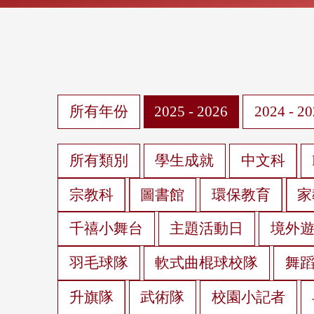
所有年份
2025 - 2026
2024 - 2
所有類別
學生成就
中文科
宗教科
圖書館
環保教育
家
千禧小舞台
主題活動日
境外
羽毛球隊
軟式曲棍球校隊
舞
升旗隊
武術隊
校園小記者