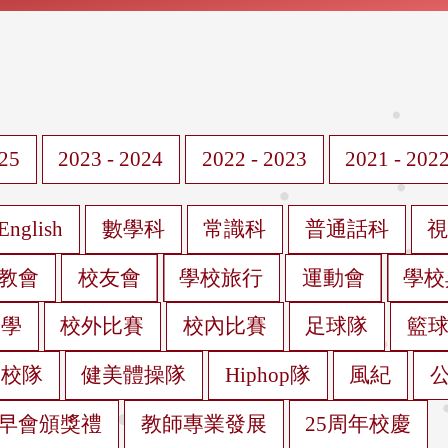
025
2023 - 2024
2022 - 2023
2021 - 202
English
數學科
常識科
普通話科
教會
校友會
學校旅行
運動會
學校
遊學
校外比賽
校內比賽
足球隊
籃
蹈校隊
健美體操隊
Hiphop隊
風紀
早會頒獎禮
教師專業發展
25周年校慶