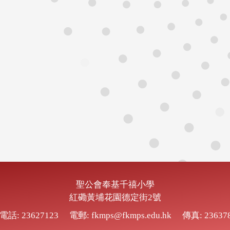
聖公會奉基千禧小學
紅磡黃埔花園德定街2號
電話: 23627123
電郵: fkmps@fkmps.edu.hk
傳真: 23637