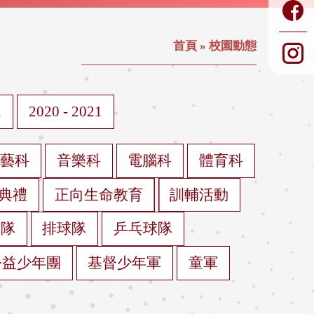
首頁
»
校園動態
2
2020 - 2021
視藝科
音樂科
電腦科
體育科
典禮
正向生命教育
訓輔活動
球隊
排球隊
乒乓球隊
公益少年團
基督少年軍
童軍