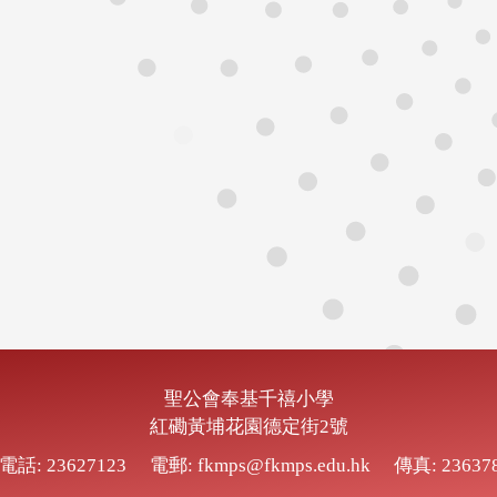
聖公會奉基千禧小學
紅磡黃埔花園德定街2號
電話: 23627123
電郵: fkmps@fkmps.edu.hk
傳真: 23637