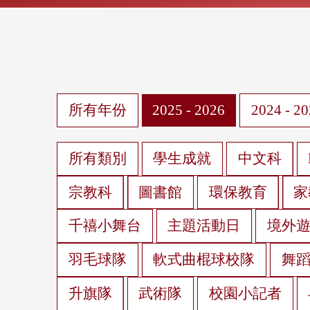
所有年份
2025 - 2026
2024 - 2
所有類別
學生成就
中文科
宗教科
圖書館
環保教育
家
千禧小舞台
主題活動日
境外
羽毛球隊
軟式曲棍球校隊
舞
升旗隊
武術隊
校園小記者