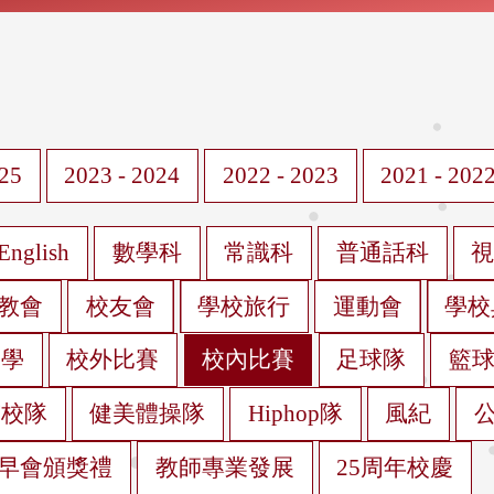
025
2023 - 2024
2022 - 2023
2021 - 202
English
數學科
常識科
普通話科
教會
校友會
學校旅行
運動會
學校
遊學
校外比賽
校內比賽
足球隊
籃
蹈校隊
健美體操隊
Hiphop隊
風紀
早會頒獎禮
教師專業發展
25周年校慶