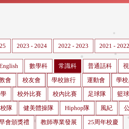
025
2023 - 2024
2022 - 2023
2021 - 202
English
數學科
常識科
普通話科
教會
校友會
學校旅行
運動會
學校
遊學
校外比賽
校內比賽
足球隊
籃
蹈校隊
健美體操隊
Hiphop隊
風紀
早會頒獎禮
教師專業發展
25周年校慶