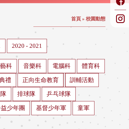
首頁
»
校園動態
2
2020 - 2021
視藝科
音樂科
電腦科
體育科
典禮
正向生命教育
訓輔活動
球隊
排球隊
乒乓球隊
公益少年團
基督少年軍
童軍