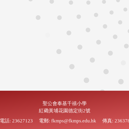
聖公會奉基千禧小學
紅磡黃埔花園德定街2號
電話: 23627123
電郵: fkmps@fkmps.edu.hk
傳真: 23637