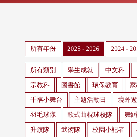
所有年份
2025 - 2026
2024 - 2
所有類別
學生成就
中文科
宗教科
圖書館
環保教育
家
千禧小舞台
主題活動日
境外
羽毛球隊
軟式曲棍球校隊
舞
升旗隊
武術隊
校園小記者