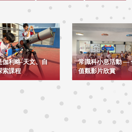
是伽利略-天文、自
常識科小息活動 — 
探索課程
值觀影片欣賞