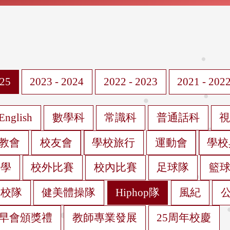
025
2023 - 2024
2022 - 2023
2021 - 202
English
數學科
常識科
普通話科
教會
校友會
學校旅行
運動會
學校
遊學
校外比賽
校內比賽
足球隊
籃
蹈校隊
健美體操隊
Hiphop隊
風紀
早會頒獎禮
教師專業發展
25周年校慶