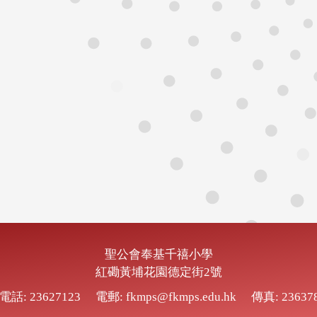
聖公會奉基千禧小學
紅磡黃埔花園德定街2號
電話: 23627123
電郵: fkmps@fkmps.edu.hk
傳真: 23637