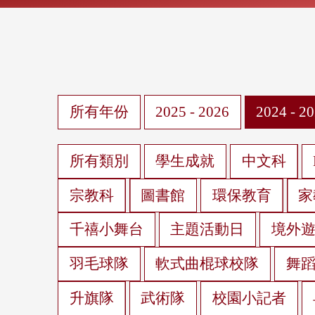
所有年份
2025 - 2026
2024 - 2
所有類別
學生成就
中文科
宗教科
圖書館
環保教育
家
千禧小舞台
主題活動日
境外
羽毛球隊
軟式曲棍球校隊
舞
升旗隊
武術隊
校園小記者