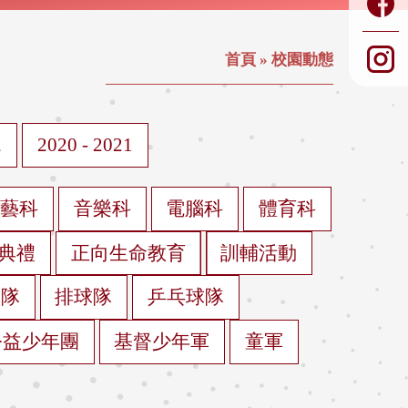
首頁
»
校園動態
2
2020 - 2021
視藝科
音樂科
電腦科
體育科
典禮
正向生命教育
訓輔活動
球隊
排球隊
乒乓球隊
公益少年團
基督少年軍
童軍