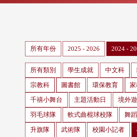
所有年份
2025 - 2026
2024 - 2
所有類別
學生成就
中文科
宗教科
圖書館
環保教育
家
千禧小舞台
主題活動日
境外
羽毛球隊
軟式曲棍球校隊
舞
升旗隊
武術隊
校園小記者