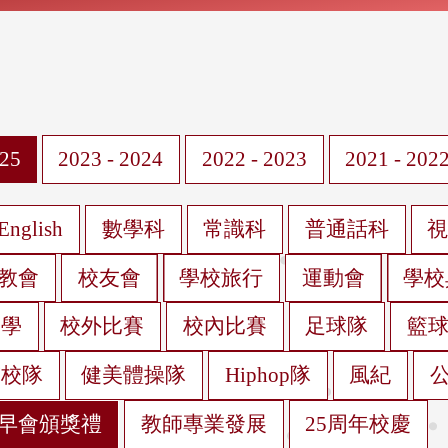
025
2023 - 2024
2022 - 2023
2021 - 202
English
數學科
常識科
普通話科
教會
校友會
學校旅行
運動會
學校
遊學
校外比賽
校內比賽
足球隊
籃
蹈校隊
健美體操隊
Hiphop隊
風紀
早會頒獎禮
教師專業發展
25周年校慶