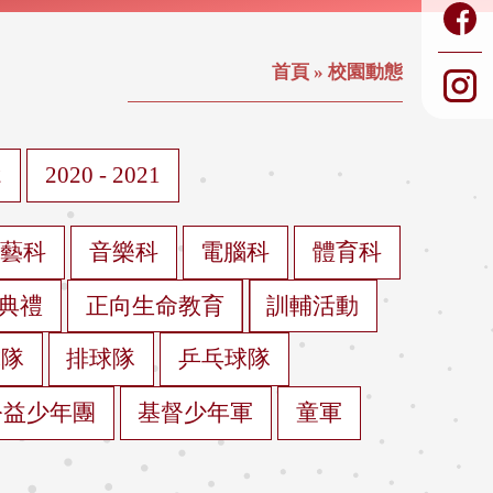
首頁
»
校園動態
2
2020 - 2021
視藝科
音樂科
電腦科
體育科
典禮
正向生命教育
訓輔活動
球隊
排球隊
乒乓球隊
公益少年團
基督少年軍
童軍