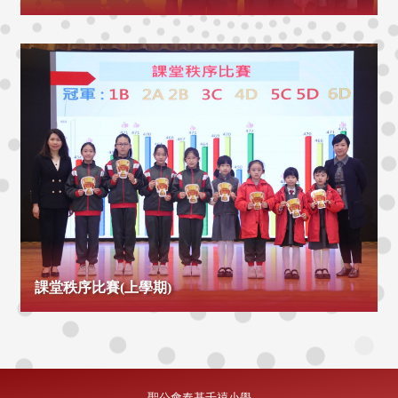
課堂秩序比賽(上學期)
聖公會奉基千禧小學